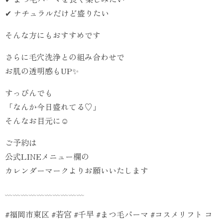
✔ ナチュラルだけど盛りたい
そんな方にもおすすめです
さらに毛穴洗浄との組み合わせで
お肌の透明感もUP✨
すっぴんでも
「なんか今日盛れてる♡」
そんなお目元に☺️
ご予約は
公式LINEメニュー欄の
カレンダーマークよりお願いいたします
﹏﹏﹏﹏﹏﹏﹏﹏﹏﹏
#福岡市東区 #若宮 #千早 #まつ毛パーマ #コスメリフト コ