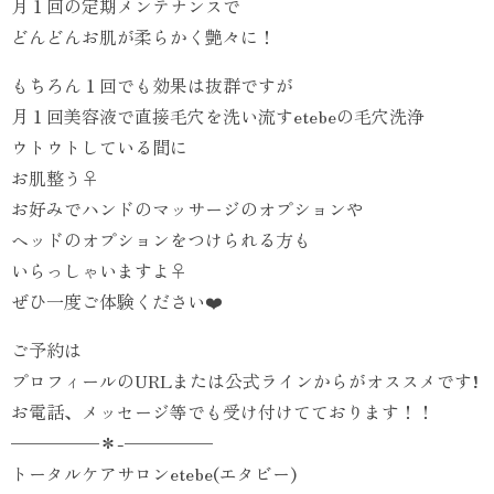
月１回の定期メンテナンスで
どんどんお肌が柔らかく艶々に！
もちろん１回でも効果は抜群ですが
月１回美容液で直接毛穴を洗い流すetebeの毛穴洗浄
ウトウトしている間に
お肌整う‍♀️
お好みでハンドのマッサージのオプションや
ヘッドのオプションをつけられる方も
いらっしゃいますよ‍♀️
ぜひ一度ご体験ください❤️
ご予約は
プロフィールのURLまたは公式ラインからがオススメです!
お電話、メッセージ等でも受け付けてております！！
—————＊-—————
トータルケアサロンetebe(エタビー)